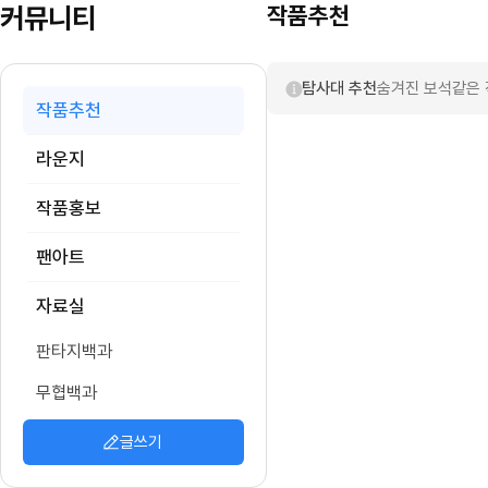
커뮤니티
작품추천
탐사대 추천
숨겨진 보석같은 
작품추천
라운지
작품홍보
팬아트
자료실
판타지백과
무협백과
글쓰기