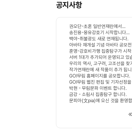
공지사항
권오단-초혼 일반연재란에서...
송진용-몽유강호기 시작합니다...
백야-취불광도 새로 연재됩니다.
아바타 재개설 기념 아바타 공모전
훈영-강호비가행 집중탐구가 시작
서버 1대가 추가되어 운영되고 있
우리의 역사, 고구려, 고조선을 찾기
작가연재란에 새 작품이 추가 됩니
GO!무림 홈페이지를 공모합니다.
GO!무림 웹진 편집 및 기자선정을
박현 - 무림문파 이벤트 합니다.
금강 - 소림사 집중탐구 합니다.
문피아(文pia)에 오신 것을 환영