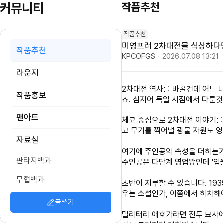
커뮤니티
작품추천
작품추천
미영프러 2차대전물 식상하다
작품추천
KPCOFGS
·
2026.07.08 13:21
라운지
2차대전 역사를 바꿀건데 어느 나
작품홍보
죠. 심지어 독일 시점에서 다룬것
팬아트
체코 중심으로 2차대전 이야기를
고 무기를 찍어낼 광물 자원도 
자료실
여기에 주인공의 속성을 더하는거
판타지백과
주인공은 다단계 영업왕인데 '입
무협백과
초반이 지루할 수 있습니다. 19
우는 소설인가, 이쯤에서 하차해
글쓰기
밀리터리 애호가라면 전투 묘사에