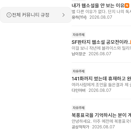
내가 웹소설을 안 보는 이유
별 다른 이유가 없다. 단지 나의 
전체 커뮤니티 규정
아예 손을 안댄다. 그러면 완결된 
용하(YH)
·
2026.08.07
설은 보지 않는다. 대신 00 오디
라마 작가가 작가 중에서는 물론 
고 드라마 작가 수준 이상이다. 다
자유주제
SF판타지 웹소설 공모전이라..
이걸 보니 작년에 블라이스와 밀리
조회수로 경쟁하다 사흘 전에 갑자
남이장군
·
2026.08.07
작가들의 글이 수상을 하고 공모전
어디선가 나타난 댓글 부대 같은게
항의 댓글을 다른 댓글로 밀어내거
자유주제
고 밀리의 서재로 들어가는 모양새
141화까지 썼는데 휴재하고 
기 때문입니다. 그때도 대전시청과
여러사람에게 조언을 들은결과 제 
무 나간 것 같기도 합니다만 그래도
볼 흥미를 위해 사건이 터지는걸 
다인아비
·
2026.08.07
죠?
고 웹소설은 초반 몇화만 보고 사
얼이 13화나 되니까 사람들이 지루
고를 할지 고민입니다
자유주제
북풍표국을 기억하시는 분이 
안녕하세요. 아주 예전에 북풍표국
아직도 생생하게 기억납니다. 어린
공상적작가
·
2026.08.07