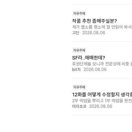
지 못했습니다. 하지만 언젠가는 꼭
꿈을 이어가고 있습니다. 저 말고
자유주제
작품 추천 좀해주실분?
제가 웹소를 평소에 잘 안읽어 봐
고단
·
2026.08.06
자유주제
SF라..애매한데?
후원단체들 보니까 전문성에 비중 좀 
혹시 유명한 SF 작품들 있으면 추천
bit치
·
2026.08.06
:)
자유주제
12화를 어떻게 수정할지 생각
2부 떡밥을 뿌리고 1부 떡밥을 
~ 공모전은...지금 과거 스토리
미라초코
·
2026.08.06
밌어 보이더라고요~