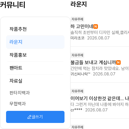
커뮤니티
라운지
자유주제
하 고민이네
작품추천
솔직히 초반부터 디자인 실패,클리셰
사 심하고 보거나 공감해주는 사람은
미라초코
·
2026.08.07
라운지
해보죠.일단 해보고 안되면 해피엔딩
담는다? 개만도 못한겁니다
작품홍보
자유주제
불금들 보내고 계십니까
팬아트
간만에 먹는 참치라 맛있네요. 남이
다. 헤헷. 글이야 내일의 내가 쓰
귀신씨나락™
·
2026.08.07
자료실
자유주제
판타지백과
이어보기 이상한것 같은데... 
무협백과
다 그런거 아닌데 나중에 봐야지 
보기가 이어보기 누르면 바로 되는게
cr****
·
2026.08.07
나만 그런건가요? 아니면 다른 사
글쓰기
자유주제